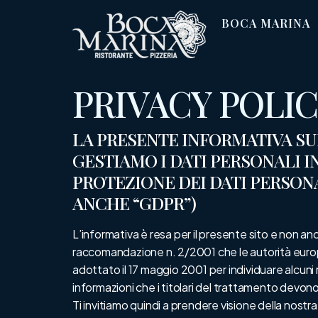
BOCA MARINA
PRIVACY POLI
LA PRESENTE INFORMATIVA SU
GESTIAMO I DATI PERSONALI IN 
PROTEZIONE DEI DATI PERSONAL
ANCHE “GDPR”)
L’informativa è resa per il presente sito e non anc
raccomandazione n. 2/2001 che le autorità europee
adottato il 17 maggio 2001 per individuare alcuni req
informazioni che i titolari del trattamento devo
Ti invitiamo quindi a prendere visione della nostra P