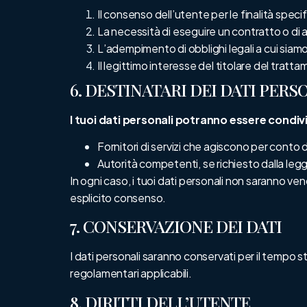
Il consenso dell’utente per le finalità speci
La necessità di eseguire un contratto o di a
L’adempimento di obblighi legali a cui siam
Il legittimo interesse del titolare del tratta
6. DESTINATARI DEI DATI PERS
I tuoi dati personali potranno essere condivi
Fornitori di servizi che agiscono per conto d
Autorità competenti, se richiesto dalla leg
In ogni caso, i tuoi dati personali non saranno vend
esplicito consenso.
7. CONSERVAZIONE DEI DATI
I dati personali saranno conservati per il tempo s
regolamentari applicabili.
8. DIRITTI DELL’UTENTE