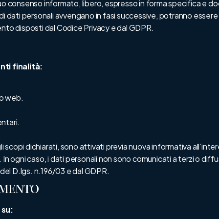
suo consenso informato, libero, espresso in forma specifica e d
i dati personali avvengano in fasi successive, potranno essere fo
ento disposti dal Codice Privacy e dal GDPR.
ti finalità:
ito web.
ntari.
li scopi dichiarati, sono attivati previa nuova informativa all’in
In ogni caso, i dati personali non sono comunicati a terzi o diff
4 del D.lgs. n.196/03 e dal GDPR.
TAMENTO
 su: