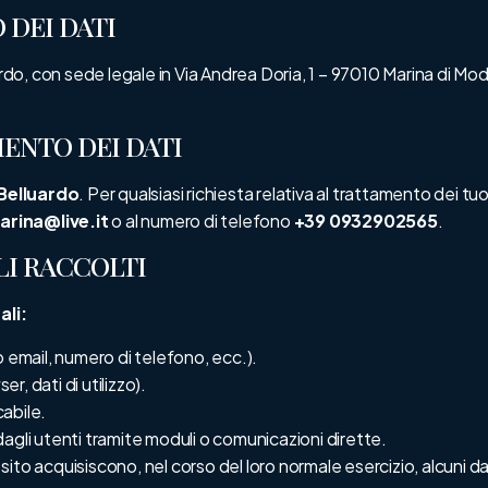
 DEI DATI
rdo, con sede legale in Via Andrea Doria, 1 – 97010 Marina di Modi
MENTO DEI DATI
Belluardo
. Per qualsiasi richiesta relativa al trattamento dei tu
rina@live.it
o al numero di telefono
+39 0932902565
.
LI RACCOLTI
ali:
o email, numero di telefono, ecc.).
er, dati di utilizzo).
abile.
dagli utenti tramite moduli o comunicazioni dirette.
to acquisiscono, nel corso del loro normale esercizio, alcuni dati