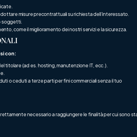
ficate.
dottare misure precontrattuali su richiesta dell’interessato.
o soggetti.
mento, come il miglioramento dei nostri servizi e la sicurezza.
ONALI
si con:
el titolare (ad es. hosting, manutenzione IT, ecc.).
ge.
uti o ceduti a terze parti per fini commerciali senza il tuo
trettamente necessario a raggiungere le finalità per cui sono sta