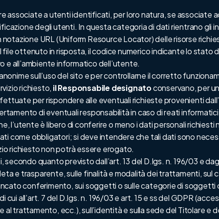
ssociate a utenti identificati, per loro natura, se associate ad a
cazione degli utenti. In questa categoria di dati rientrano gli ind
i in notazione URL (Uniform Resource Locator) delle risorse richieste
l file ottenuto in risposta, il codice numerico indicante lo stato d
ivo e all’ambiente informatico dell’utente.
che anonime sull’uso del sito e per controllarne il corretto funzion
vizio richiesto,
il Responsabile designato
conservano, per un 
ttuate per rispondere alle eventuali richieste provenienti dall’
ertamento di eventuali responsabilità in caso di reati informatici
, l’utente è libero di conferire o meno i dati personali richiesti n
i come obbligatori; si deve intendere che tali dati sono necessa
izio richiesto non potrà essere erogato.
secondo quanto previsto dall’art. 13 del D.lgs. n. 196/03 e dagli
eta e trasparente, sulle finalità e modalità dei trattamenti, sul 
cato conferimento, sui soggetti o sulle categorie di soggetti c
ti di cui all’art. 7 del D.lgs. n. 196/03 e art. 15 e ss del GDPR (a
 al trattamento, ecc.), sull’identità e sulla sede del Titolare e