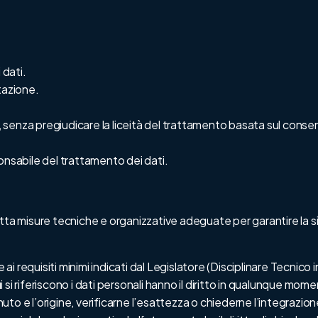
 dati.
tazione.
 senza pregiudicare la liceità del trattamento basata sul conse
onsabile del trattamento dei dati
.
ta misure tecniche e organizzative adeguate per garantire la si
requisiti minimi indicati dal Legislatore (Disciplinare Tecnico in
cui si riferiscono i dati personali hanno il diritto in qualunque m
to e l’origine, verificarne l’esattezza o chiederne l’integrazio