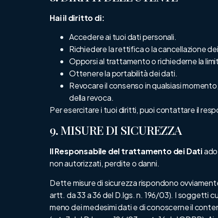
Hai il diritto di:
Accedere ai tuoi dati personali.
Richiedere la rettifica o la cancellazione dei
Opporsi al trattamento o richiederne la limi
Ottenere la portabilità dei dati.
Revocare il consenso in qualsiasi momento,
della revoca.
Per esercitare i tuoi diritti, puoi contattare il
resp
9. MISURE DI SICUREZZA
Il Responsabile del trattamento dei Dati
adot
non autorizzati, perdite o danni.
Dette misure di sicurezza rispondono ovviamente ai 
artt. da 33 a 36 del D.lgs. n. 196/03). I soggetti 
meno dei medesimi dati e di conoscerne il contenu