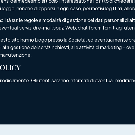
 sensi del medesimo articolo l’interessato ha il diritto di chieder
di legge, nonché di opporsi in ogni caso, per motivi legittimi, al l
ità su: le regole e modalità di gestione dei dati personali di altr
ventuali servizi di e-mail, spazi Web, chat forum forniti agli utent
 questo sito hanno luogo presso la Società, ed eventualmente pr
la gestione dei servizi richiesti, alle attività di marketing – ove r
i manutenzione.
POLICY
odicamente. Gli utenti saranno informati di eventuali modifiche