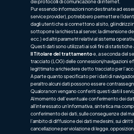
dei protocolli di comunicazione di internet.
Pur essendo informazioni non destinate ad essere a
service provider), potrebbero permettere l’identifi
dagli utenti che si connettono al sito, gli indirizz
sottoporre la richiesta al server, la dimensione de
ecc.) ed altri parametri relativi al sistema operat
Questi dati sono utilizzati ai soli fini di statisti
Il Titolare del trattamento
e, a seconda del ser
tracciato (LOG) delle connessioni/navigazioni effe
legittimato a richiedere detto tracciato per l’acc
A parte quanto specificato per i dati di navigazione
peraltro alcuni dati possono essere contrassegnat
Qualora non vengano conferiti questi dati il serv
Al momento dell’eventuale conferimento dei dati, 
all’interessato un’informativa, sintetica ma compl
conferimento dei dati, sulle conseguenze del man
l’ambito di diffusione dei dati medesimi, sui dirit
cancellazione per violazione di legge, opposizione