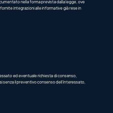
ocumentato nella forma prevista dalla legge, ove
rnite integrazioni alle informative già rese in
teressato ed eventuale richiesta di consenso,
usi senza il preventivo consenso dell’interessato,