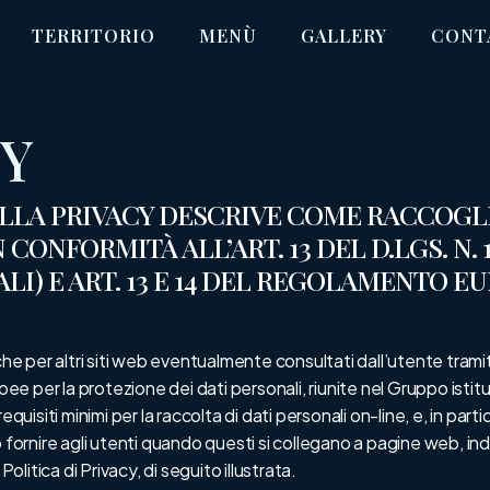
TERRITORIO
MENÙ
GALLERY
CONT
CY
LLA PRIVACY DESCRIVE COME RACCOGLI
CONFORMITÀ ALL’ART. 13 DEL D.LGS. N. 
I) E ART. 13 E 14 DEL REGOLAMENTO EU
he per altri siti web eventualmente consultati dall’utente tramite l
 per la protezione dei dati personali, riunite nel Gruppo istitui
uisiti minimi per la raccolta di dati personali on-line, e, in partic
no fornire agli utenti quando questi si collegano a pagine web,
olitica di Privacy, di seguito illustrata.