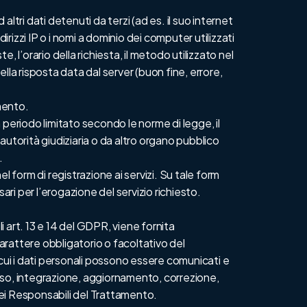
ltri dati detenuti da terzi (ad es. il suo internet
irizzi IP o i nomi a dominio dei computer utilizzati
, l’orario della richiesta, il metodo utilizzato nel
ella risposta data dal server (buon fine, errore,
amento.
periodo limitato secondo le norme di legge, il
autorità giudiziaria o da altro organo pubblico
.
el form di registrazione ai servizi. Su tale form
ri per l’erogazione del servizio richiesto.
 art. 13 e 14 del GDPR, viene fornita
carattere obbligatorio o facoltativo del
ui i dati personali possono essere comunicati e
ccesso, integrazione, aggiornamento, correzione,
 dei Responsabili del Trattamento.