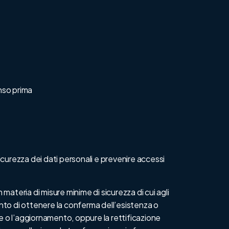
nso prima
curezza dei dati personali e prevenire accessi
 materia di misure minime di sicurezza di cui agli
omento di ottenere la conferma dell’esistenza o
ne o l’aggiornamento, oppure la rettificazione