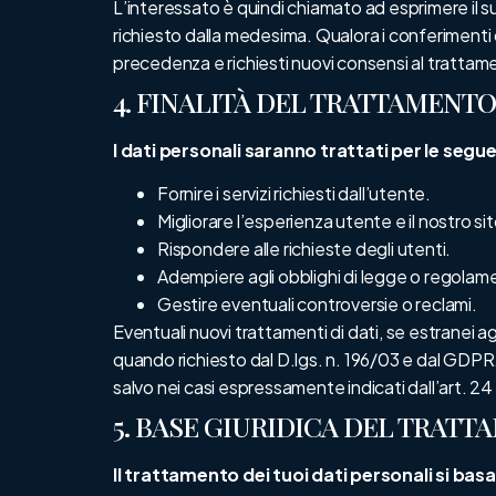
L’interessato è quindi chiamato ad esprimere il 
richiesto dalla medesima. Qualora i conferimenti d
precedenza e richiesti nuovi consensi al trattam
4. FINALITÀ DEL TRATTAMENTO
I dati personali saranno trattati per le seguen
Fornire i servizi richiesti dall’utente.
Migliorare l’esperienza utente e il nostro s
Rispondere alle richieste degli utenti.
Adempiere agli obblighi di legge o regolame
Gestire eventuali controversie o reclami.
Eventuali nuovi trattamenti di dati, se estranei ag
quando richiesto dal D.lgs. n. 196/03 e dal GDPR. 
salvo nei casi espressamente indicati dall’art. 2
5. BASE GIURIDICA DEL TRAT
Il trattamento dei tuoi dati personali si basa