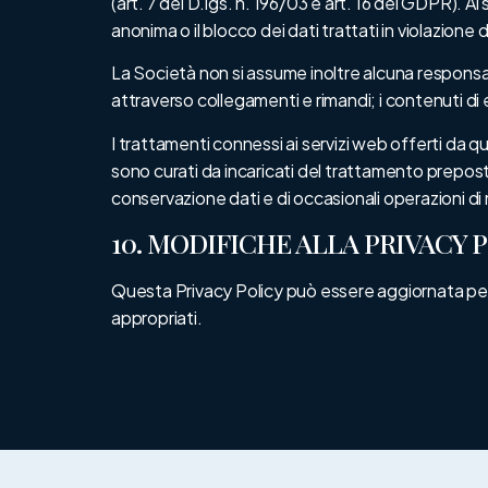
(art. 7 del D.lgs. n. 196/03 e art. 16 del GDPR). Ai
anonima o il blocco dei dati trattati in violazione 
La Società non si assume inoltre alcuna responsabil
attraverso collegamenti e rimandi; i contenuti di e
I trattamenti connessi ai servizi web offerti da
sono curati da incaricati del trattamento preposti al
conservazione dati e di occasionali operazioni d
10. MODIFICHE ALLA PRIVACY 
Questa Privacy Policy può essere aggiornata peri
appropriati.