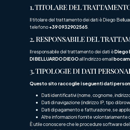
1. TITOLARE DEL TRATTAMENTO
Il titolare del trattamento dei dati è Diego Bellua
telefono
+39 0932902565
.
2. RESPONSABILE DEL TRATTA
Il responsabile del trattamento dei dati è
Diego 
DI BELLUARDO DIEGO
all’indirizzo email
bocama
3. TIPOLOGIE DI DATI PERSONA
Questo sito raccoglie i seguenti dati person
Dati identificativi (nome, cognome, indirizz
Dati di navigazione (indirizzo IP, tipo di brows
Dati di pagamento e fatturazione, se applic
Altre informazioni fornite volontariamente 
È utile conoscere che le procedure software del si